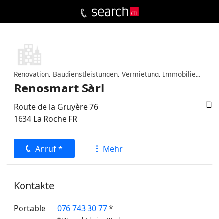
Renovation
,
Baudienstleistungen
,
Vermietung
,
Immobilienverwaltung
Renosmart Sàrl

Route de la Gruyère 76
1634
La Roche
FR
Anruf *
Mehr
Kontakte
Portable
076 743 30 77
*