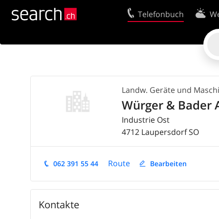
Telefonbuch
We
Ihr Eintrag
Kontakt
Kundencenter Geschäftskunden
Nutzungsbed
Tipps & Tricks
Datenschutze
Landw. Geräte und Masch
Impressum
Cookie-Richtl
Würger & Bader 
Industrie Ost
4712
Laupersdorf
SO
Route
062 391 55 44
Bearbeiten
Kontakte