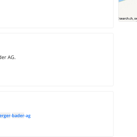
der AG.
erger
-
bader
-ag