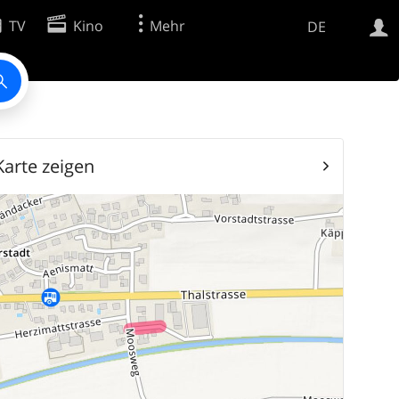
TV
Kino
Mehr
DE
Websuche
Apps
Karte zeigen