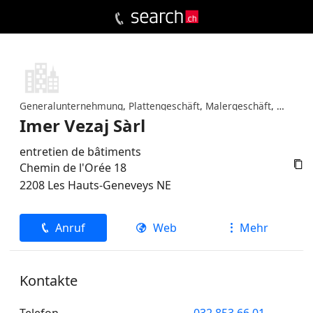
Generalunternehmung
,
Plattengeschäft
,
Malergeschäft
,
Reinig
Imer Vezaj Sàrl
entretien de bâtiments

Chemin de l'Orée 18
2208
Les Hauts-Geneveys
NE
Anruf
Web
Mehr
Kontakte
Telefon
032 853 66 01