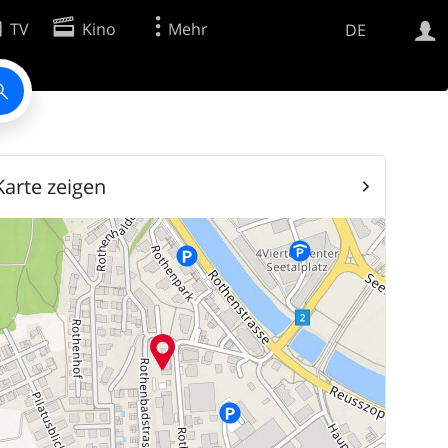
TV
Kino
Mehr
DE
Websuche
Apps
Karte zeigen