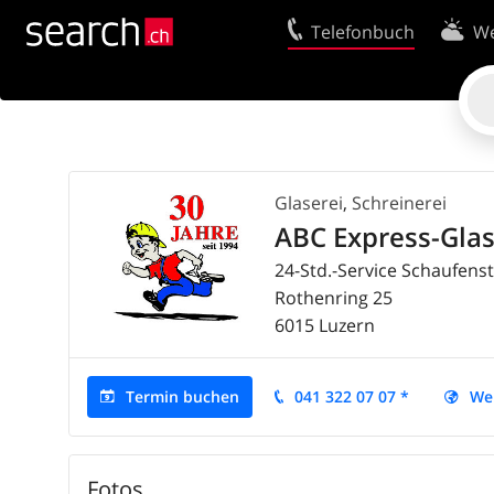
Telefonbuch
We
Ihr Eintrag
Kontakt
Kundencenter Geschäftskunden
Nutzungsbed
Tipps & Tricks
Datenschutze
Glaserei
,
Schreinerei
Impressum
Cookie-Richtl
ABC Express-Gla
24-Std.-Service Schaufens
Rothenring 25
6015
Luzern
Termin buchen
041 322 07 07 *
We
Bearbeiten
Fotos