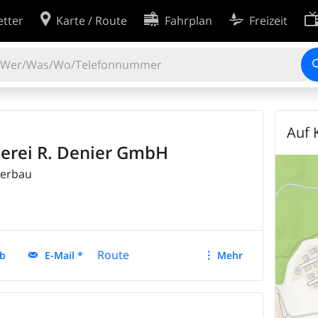
tter
Karte / Route
Fahrplan
Freizeit
Cookie-Einstellungen
ingungen
Entwickler
2'012'119
EINTRÄGE
rklärung
Erweiterte Suche
Auf 
inie
serei R. Denier GmbH
terbau
Route
b
E-Mail *
Mehr