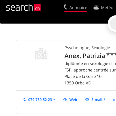
Annuaire
Météo
Votre inscription
Contact
Centre clients
Conditions d’
Utilisation
Protection 
Psychologue
,
Sexologie
Mentions Légales
Politique en
Anex, Patrizia


diplômée en sexologie cli
FSP, approche centrée sur
Place de la Gare 10
1350
Orbe
VD
Iti
079 759 52 23 *
Web
E-mail *