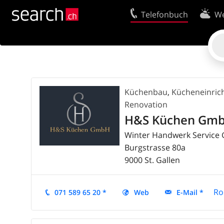
Telefonbuch
We
Ihr Eintrag
Kontakt
Kundencenter Geschäftskunden
Nutzungsbed
Tipps & Tricks
Datenschutze
Küchenbau
,
Kücheneinric
Impressum
Cookie-Richtl
Renovation
H&S Küchen Gm
Winter Handwerk Servic
Burgstrasse 80a
9000
St. Gallen
Ro
071 589 65 20 *
Web
E-Mail *