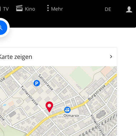
TV
Kino
Mehr
DE
Websuche
Apps
Karte zeigen