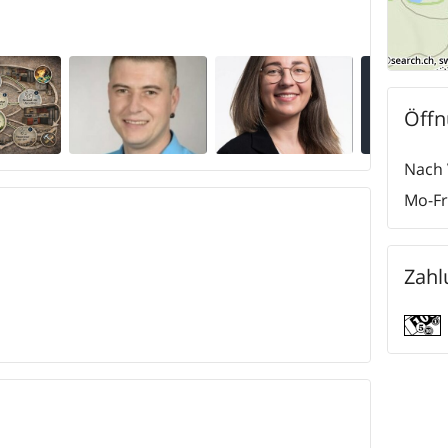
Öffn
Nach 
Mo-Fr
Zahl