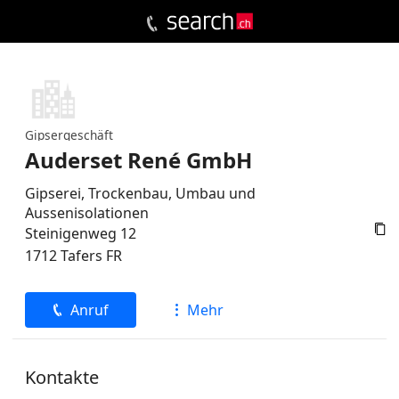
Gipsergeschäft
Auderset René GmbH
Gipserei, Trockenbau, Umbau und
Aussenisolationen

Steinigenweg 12
1712
Tafers
FR
Anruf
Mehr
Kontakte