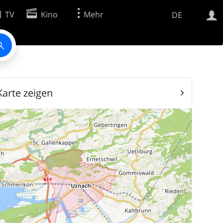
TV
Kino
Mehr
DE
Websuche
Apps
Karte zeigen