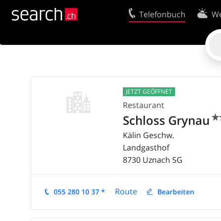
Telefonbuch
We
Ihr Eintrag
Kontakt
Kundencenter Geschäftskunden
Nutzungsbed
Tipps & Tricks
Datenschutze
JETZT GEÖFFNET
Impressum
Cookie-Richtl
Restaurant
Schloss Grynau


Kälin Geschw.
Landgasthof
8730
Uznach
SG
Route
055 280 10 37 *
Bearbeiten