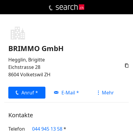
BRIMMO GmbH
Hegglin, Brigitte

Eichstrasse 28
8604
Volketswil
ZH
Anruf *
E-Mail *
Mehr
Kontakte
Telefon
044 945 13 58
*