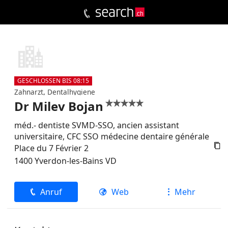
GESCHLOSSEN BIS 08:15
Zahnarzt
,
Dentalhygiene
Dr Milev Bojan


méd.- dentiste SVMD-SSO, ancien assistant
universitaire, CFC SSO médecine dentaire générale

Place du 7 Février 2
1400
Yverdon-les-Bains
VD
Anruf
Web
Mehr