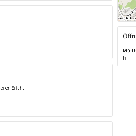
Öffn
Mo-D
Fr
:
erer Erich.