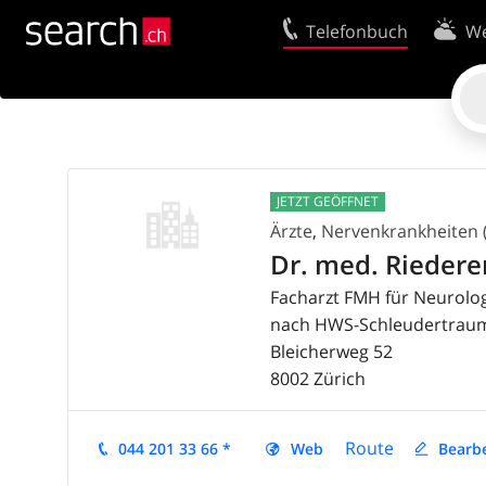
Telefonbuch
We
Ihr Eintrag
Kontakt
Kundencenter Geschäftskunden
Nutzungsbed
Tipps & Tricks
Datenschutze
JETZT GEÖFFNET
Impressum
Cookie-Richtl
Ärzte
,
Nervenkrankheiten 
Dr. med. Riederer
Facharzt FMH für Neurolog
nach HWS-Schleudertrau
Bleicherweg 52
8002
Zürich
Route
044 201 33 66 *
Web
Bearb