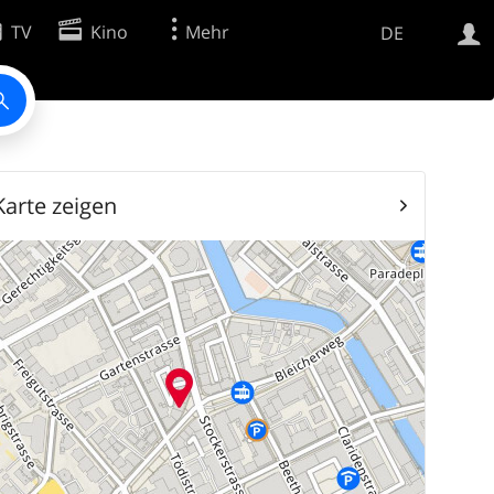
TV
Kino
Mehr
DE
Websuche
Apps
Karte zeigen