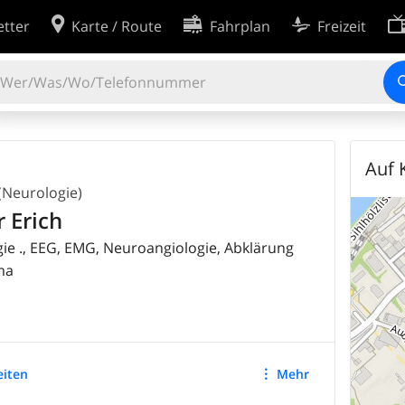
tter
Karte / Route
Fahrplan
Freizeit
Cookie-Einstellungen
ingungen
Entwickler
2'012'219
EINTRÄGE
rklärung
Erweiterte Suche
Auf 
inie
(Neurologie)
 Erich
ie ., EEG, EMG, Neuroangiologie, Abklärung
ma
eiten
Mehr