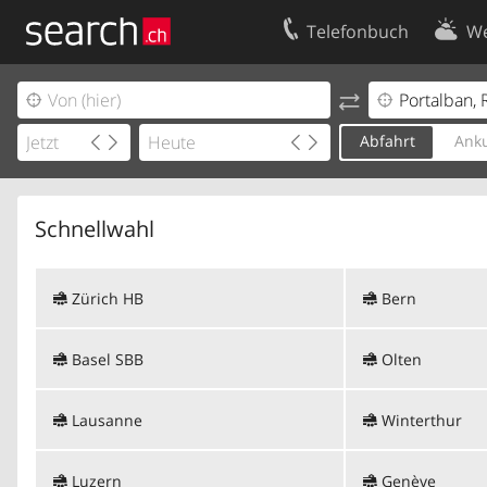
Telefonbuch
We
Ihr Eintrag
Kontakt
Kundencenter Geschäftskunden
Nutzungsbed
Abfahrt
Anku
Impressum
Datenschutze
Schnellwahl
Zürich HB
Bern
Basel SBB
Olten
Lausanne
Winterthur
Luzern
Genève