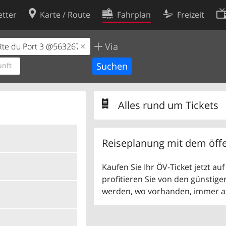
tter
Karte / Route
Fahrplan
Freizeit
Via
Cookie-Richtlinie
ingungen
Cookie-Einstellungen
nft
rklärung
Entwickler
Alles rund um Tickets
Reiseplanung mit dem öffe
Kaufen Sie Ihr ÖV-Ticket jetzt a
profitieren Sie von den günstige
werden, wo vorhanden, immer als