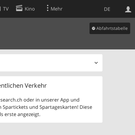
TV
Kino
Mehr
DE
Abfahrtstabelle
Websuche
Apps
ntlichen Verkehr
uf search.ch oder in unserer App und
n Spartickets und Spartageskarten! Diese
 erste angezeigt.