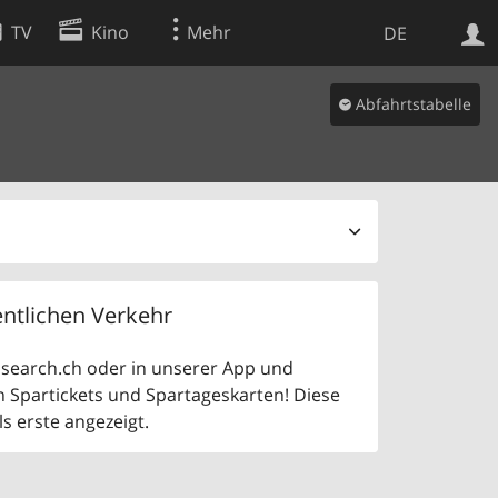
TV
Kino
Mehr
DE
Abfahrtstabelle
Websuche
Apps
ntlichen Verkehr
uf search.ch oder in unserer App und
n Spartickets und Spartageskarten! Diese
 erste angezeigt.