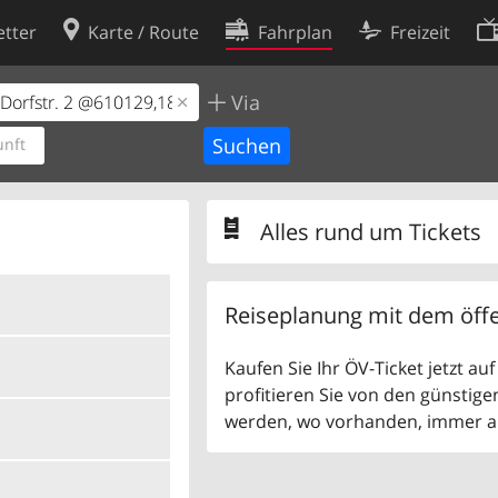
tter
Karte / Route
Fahrplan
Freizeit
Via
Cookie-Richtlinie
ingungen
Cookie-Einstellungen
nft
rklärung
Entwickler
Alles rund um Tickets
Reiseplanung mit dem öffe
Kaufen Sie Ihr ÖV-Ticket jetzt a
profitieren Sie von den günstige
werden, wo vorhanden, immer als