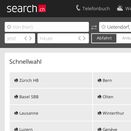
Telefonbuch
We
Ihr Eintrag
Kontakt
Kundencenter Geschäftskunden
Nutzungsbed
Abfahrt
Anku
Impressum
Datenschutze
Schnellwahl
Zürich HB
Bern
Basel SBB
Olten
Lausanne
Winterthur
Luzern
Genève