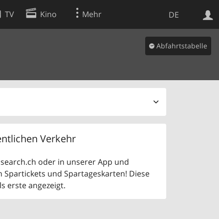
TV
Kino
Mehr
DE
Abfahrtstabelle
Websuche
Apps
ntlichen Verkehr
uf search.ch oder in unserer App und
n Spartickets und Spartageskarten! Diese
 erste angezeigt.