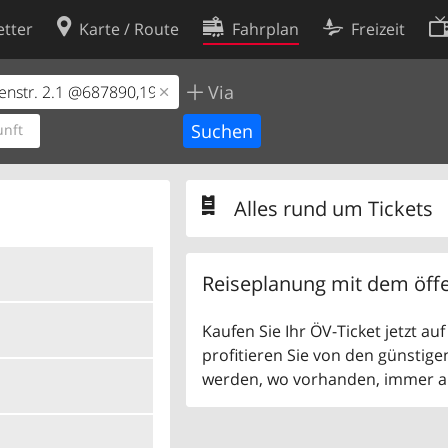
tter
Karte / Route
Fahrplan
Freizeit
Via
Cookie-Richtlinie
ingungen
Cookie-Einstellungen
nft
rklärung
Entwickler
Alles rund um Tickets
Reiseplanung mit dem öffe
Kaufen Sie Ihr ÖV-Ticket jetzt a
profitieren Sie von den günstige
werden, wo vorhanden, immer als