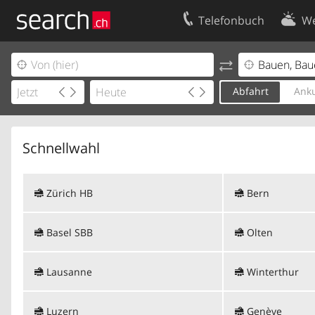
Telefonbuch
We
Ihr Eintrag
Kontakt
Kundencenter Geschäftskunden
Nutzungsbed
Abfahrt
Anku
Impressum
Datenschutze
Schnellwahl
Zürich HB
Bern
Basel SBB
Olten
Lausanne
Winterthur
Luzern
Genève