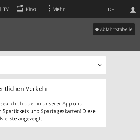
TV
Kino
Mehr
DE
Abfahrtstabelle
Websuche
Apps
ntlichen Verkehr
uf search.ch oder in unserer App und
n Spartickets und Spartageskarten! Diese
 erste angezeigt.