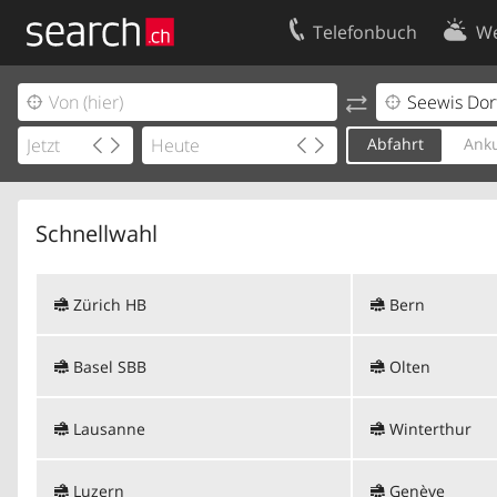
Telefonbuch
We
Ihr Eintrag
Kontakt
Kundencenter Geschäftskunden
Nutzungsbed
Abfahrt
Anku
Impressum
Datenschutze
Schnellwahl
Zürich HB
Bern
Basel SBB
Olten
Lausanne
Winterthur
Luzern
Genève