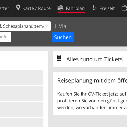
tter
Karte / Route
Fahrplan
Freizeit
Via
Cookie-Richtlinie
ingungen
Cookie-Einstellungen
nft
rklärung
Entwickler
Alles rund um Tickets
Reiseplanung mit dem öffe
Kaufen Sie Ihr ÖV-Ticket jetzt a
profitieren Sie von den günstige
werden, wo vorhanden, immer als