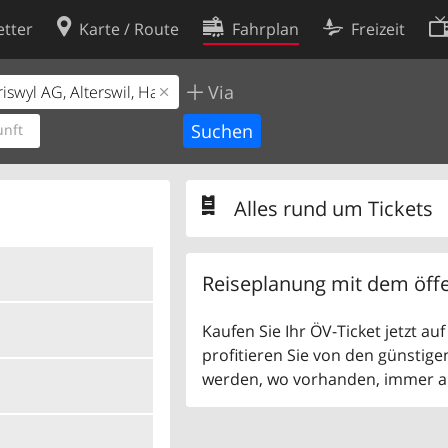
tter
Karte / Route
Fahrplan
Freizeit
Via
Cookie-Richtlinie
ingungen
Cookie-Einstellungen
nft
rklärung
Entwickler
Alles rund um Tickets
Reiseplanung mit dem öffe
Kaufen Sie Ihr ÖV-Ticket jetzt a
profitieren Sie von den günstige
werden, wo vorhanden, immer als