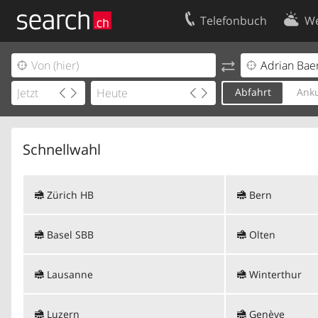
Telefonbuch
We
Ihr Eintrag
Kontakt
Kundencenter Geschäftskunden
Nutzungsbed
Abfahrt
Anku
Impressum
Datenschutze
Schnellwahl
Zürich HB
Bern
Basel SBB
Olten
Lausanne
Winterthur
Luzern
Genève