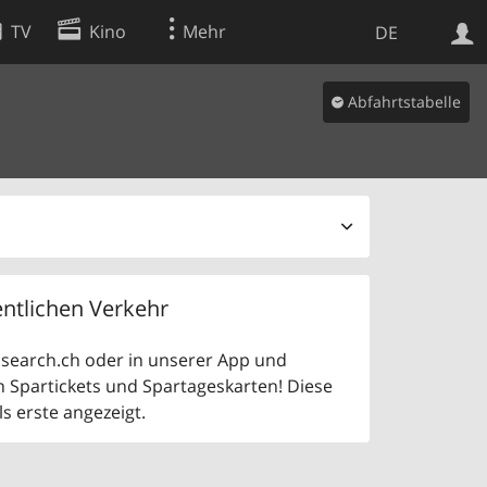
TV
Kino
Mehr
DE
Abfahrtstabelle
Websuche
Apps
ntlichen Verkehr
uf search.ch oder in unserer App und
n Spartickets und Spartageskarten! Diese
 erste angezeigt.