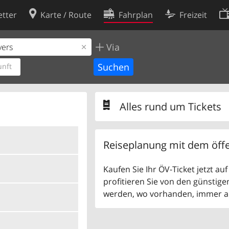
tter
Karte / Route
Fahrplan
Freizeit
Via
Cookie-Richtlinie
ingungen
Cookie-Einstellungen
nft
rklärung
Entwickler
Alles rund um Tickets
Reiseplanung mit dem öffe
Kaufen Sie Ihr ÖV-Ticket jetzt a
profitieren Sie von den günstige
werden, wo vorhanden, immer als