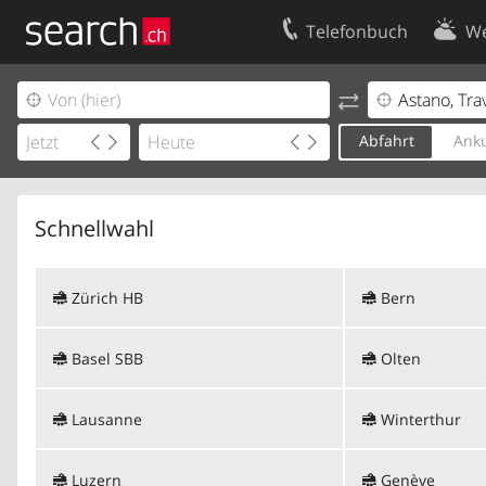
Telefonbuch
We
Ihr Eintrag
Kontakt
Kundencenter Geschäftskunden
Nutzungsbed
Abfahrt
Anku
Impressum
Datenschutze
Schnellwahl
Zürich HB
Bern
Basel SBB
Olten
Lausanne
Winterthur
Luzern
Genève