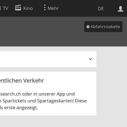
TV
Kino
Mehr
DE
Abfahrtstabelle
Websuche
Apps
ntlichen Verkehr
uf search.ch oder in unserer App und
n Spartickets und Spartageskarten! Diese
 erste angezeigt.