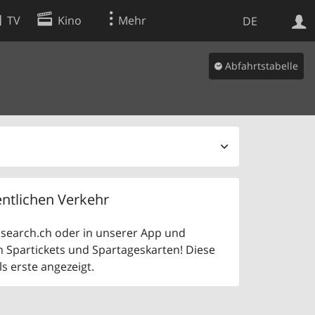
TV
Kino
Mehr
DE
Abfahrtstabelle
Websuche
Apps
ntlichen Verkehr
uf search.ch oder in unserer App und
n Spartickets und Spartageskarten! Diese
 erste angezeigt.