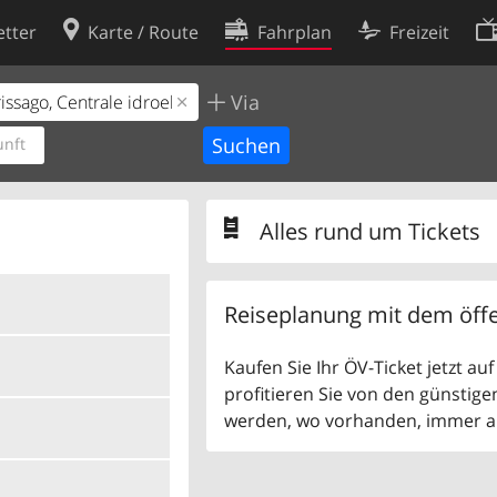
tter
Karte / Route
Fahrplan
Freizeit
Via
Cookie-Richtlinie
ingungen
Cookie-Einstellungen
nft
rklärung
Entwickler
Alles rund um Tickets
Reiseplanung mit dem öffe
Kaufen Sie Ihr ÖV-Ticket jetzt a
profitieren Sie von den günstige
werden, wo vorhanden, immer als