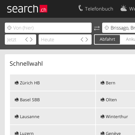
Telefonbuch
We
Ihr Eintrag
Kontakt
Kundencenter Geschäftskunden
Nutzungsbed
Abfahrt
Anku
Impressum
Datenschutze
Schnellwahl
Zürich HB
Bern
Basel SBB
Olten
Lausanne
Winterthur
Luzern
Genève