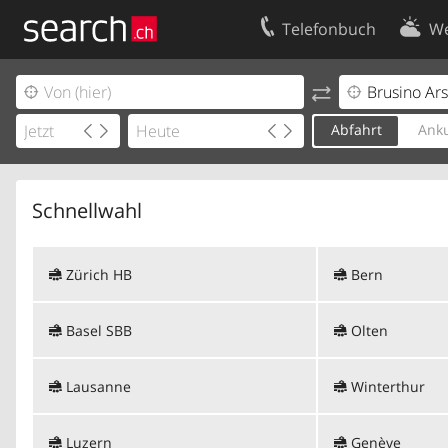
Telefonbuch
We
Ihr Eintrag
Kontakt
Kundencenter Geschäftskunden
Nutzungsbed
Abfahrt
Anku
Impressum
Datenschutze
Schnellwahl
Zürich HB
Bern
Basel SBB
Olten
Lausanne
Winterthur
Luzern
Genève