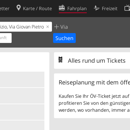
tter
Karte / Route
Fahrplan
Freizeit
Via
Cookie-Richtlinie
ingungen
Cookie-Einstellungen
nft
rklärung
Entwickler
Alles rund um Tickets
Reiseplanung mit dem öffe
Kaufen Sie Ihr ÖV-Ticket jetzt a
profitieren Sie von den günstige
werden, wo vorhanden, immer als