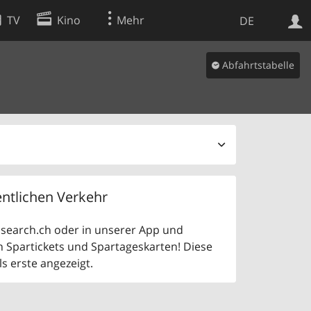
TV
Kino
Mehr
DE
Abfahrtstabelle
Websuche
Apps
ntlichen Verkehr
uf search.ch oder in unserer App und
n Spartickets und Spartageskarten! Diese
 erste angezeigt.