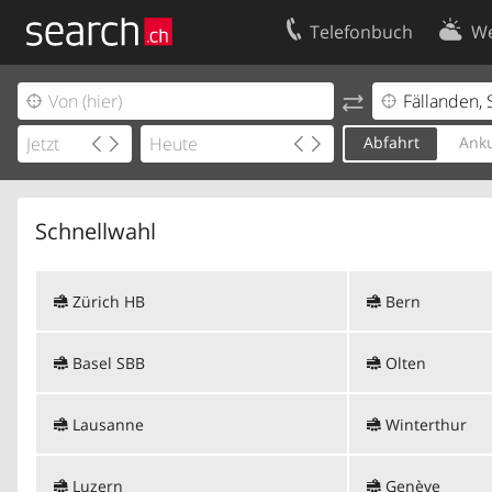
Telefonbuch
We
Ihr Eintrag
Kontakt
Kundencenter Geschäftskunden
Nutzungsbed
Abfahrt
Anku
Impressum
Datenschutze
Schnellwahl
Zürich HB
Bern
Basel SBB
Olten
Lausanne
Winterthur
Luzern
Genève