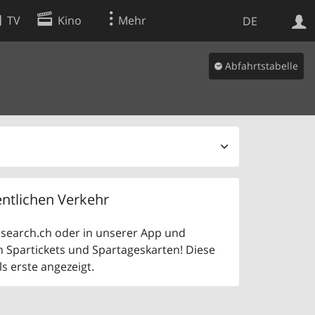
TV
Kino
Mehr
DE
Abfahrtstabelle
Websuche
Apps
ntlichen Verkehr
uf search.ch oder in unserer App und
n Spartickets und Spartageskarten! Diese
 erste angezeigt.