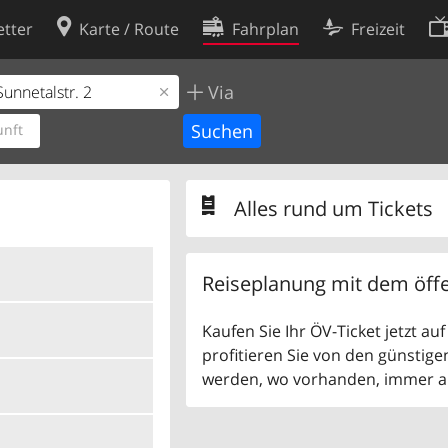
tter
Karte / Route
Fahrplan
Freizeit
Via
Cookie-Richtlinie
ingungen
Cookie-Einstellungen
nft
rklärung
Entwickler
Alles rund um Tickets
Reiseplanung mit dem öffe
Kaufen Sie Ihr ÖV-Ticket jetzt a
profitieren Sie von den günstige
werden, wo vorhanden, immer als