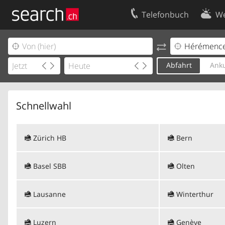
Telefonbuch
We
Ihr Eintrag
Kontakt
Kundencenter Geschäftskunden
Nutzungsbed
Abfahrt
Anku
Impressum
Datenschutze
Schnellwahl
Zürich HB
Bern
Basel SBB
Olten
Lausanne
Winterthur
Luzern
Genève