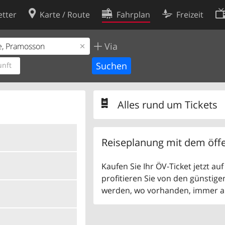
tter
Karte / Route
Fahrplan
Freizeit
Via
Cookie-Richtlinie
ingungen
Cookie-Einstellungen
nft
rklärung
Entwickler
Alles rund um Tickets
Reiseplanung mit dem öffe
Kaufen Sie Ihr ÖV-Ticket jetzt a
profitieren Sie von den günstige
werden, wo vorhanden, immer als