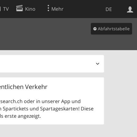
TV
Kino
Mehr
DE
Abfahrtstabelle
Websuche
Apps
ntlichen Verkehr
uf search.ch oder in unserer App und
n Spartickets und Spartageskarten! Diese
 erste angezeigt.