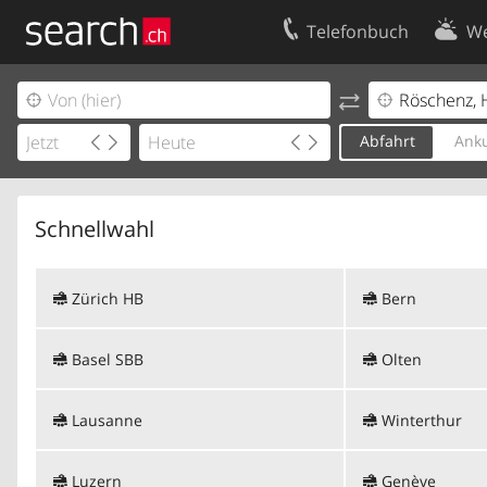
Telefonbuch
We
Ihr Eintrag
Kontakt
Kundencenter Geschäftskunden
Nutzungsbed
Abfahrt
Anku
Impressum
Datenschutze
Schnellwahl
Zürich HB
Bern
Basel SBB
Olten
Lausanne
Winterthur
Luzern
Genève