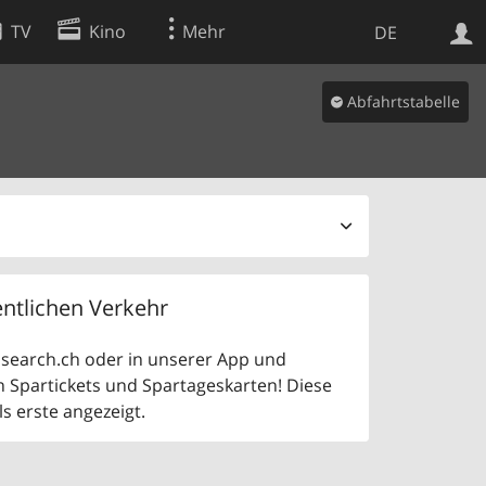
TV
Kino
Mehr
DE
Abfahrtstabelle
Websuche
Apps
ntlichen Verkehr
uf search.ch oder in unserer App und
n Spartickets und Spartageskarten! Diese
 erste angezeigt.