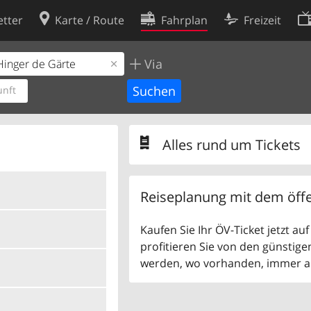
tter
Karte / Route
Fahrplan
Freizeit
Via
Cookie-Richtlinie
ingungen
Cookie-Einstellungen
nft
rklärung
Entwickler
Alles rund um Tickets
Reiseplanung mit dem öffe
Kaufen Sie Ihr ÖV-Ticket jetzt a
profitieren Sie von den günstige
werden, wo vorhanden, immer als