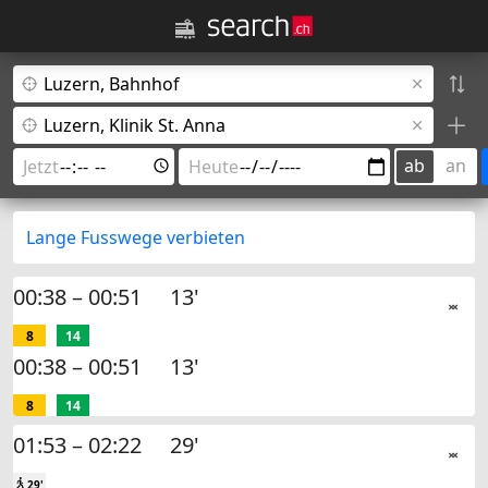
ab
an
Lange Fusswege verbieten
00:38 – 00:51
13'
8
14
00:38 – 00:51
13'
8
14
01:53 – 02:22
29'

29'