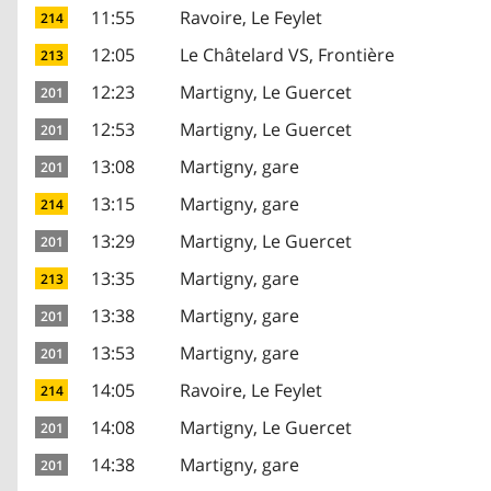
11:55
Ravoire, Le Feylet
214
12:05
Le Châtelard VS, Frontière
213
12:23
Martigny, Le Guercet
201
12:53
Martigny, Le Guercet
201
13:08
Martigny, gare
201
13:15
Martigny, gare
214
13:29
Martigny, Le Guercet
201
13:35
Martigny, gare
213
13:38
Martigny, gare
201
13:53
Martigny, gare
201
14:05
Ravoire, Le Feylet
214
14:08
Martigny, Le Guercet
201
14:38
Martigny, gare
201