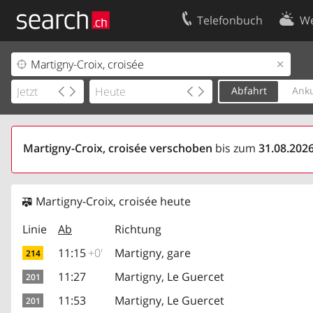
Telefonbuch
We
Ihr Eintrag
Kontakt
Kundencenter Geschäftskunden
Nutzungsbed
Abfahrt
Anku
Impressum
Datenschutze
Martigny-Croix, croisée verschoben
bis zum
31.08.2026
Martigny-Croix, croisée heute
Linie
Ab
Richtung
11:15
+0'
Martigny, gare
214
11:27
Martigny, Le Guercet
201
11:53
Martigny, Le Guercet
201