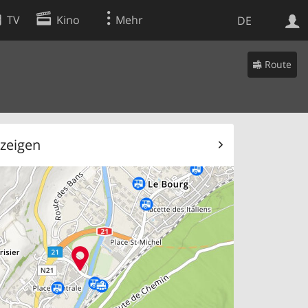
TV
Kino
Mehr
DE
Route
Websuche
Apps
 zeigen