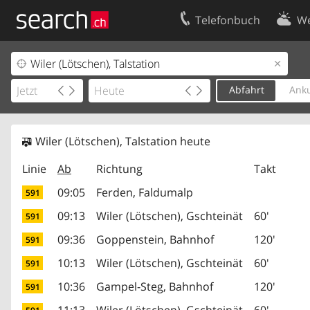
Telefonbuch
We
Ihr Eintrag
Kontakt
Kundencenter Geschäftskunden
Nutzungsbed
Abfahrt
Anku
Impressum
Datenschutze
Wiler (Lötschen), Talstation heute
Linie
Ab
Richtung
Takt
09:05
Ferden, Faldumalp
591
09:13
Wiler (Lötschen), Gschteinät
60'
591
09:36
Goppenstein, Bahnhof
120'
591
10:13
Wiler (Lötschen), Gschteinät
60'
591
10:36
Gampel-Steg, Bahnhof
120'
591