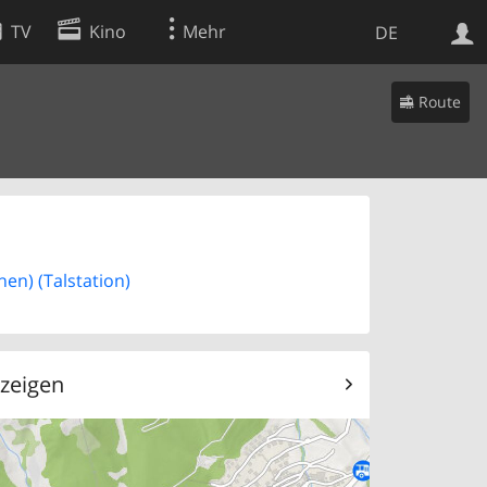
TV
Kino
Mehr
DE
Route
Websuche
Apps
hen) (Talstation)
 zeigen