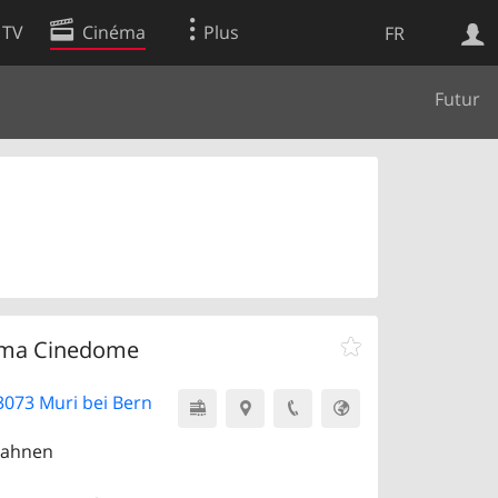
 TV
Cinéma
Plus
FR
Futur
es
Web
Apps
ema Cinedome
 3073 Muri bei Bern
bahnen