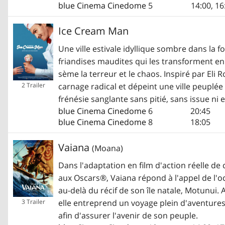
blue Cinema Cinedome
5
14:00
,
16
Ice Cream Man
Une ville estivale idyllique sombre dans la f
friandises maudites qui les transforment e
sème la terreur et le chaos. Inspiré par Eli 
carnage radical et dépeint une ville peuplée
2 Trailer
frénésie sanglante sans pitié, sans issue ni
blue Cinema Cinedome
6
20:45
blue Cinema Cinedome
8
18:05
Vaiana
(Moana)
Dans l'adaptation en film d'action réelle d
aux Oscars®, Vaiana répond à l'appel de l'o
au-delà du récif de son île natale, Motunui
3 Trailer
elle entreprend un voyage plein d'aventures
afin d'assurer l'avenir de son peuple.