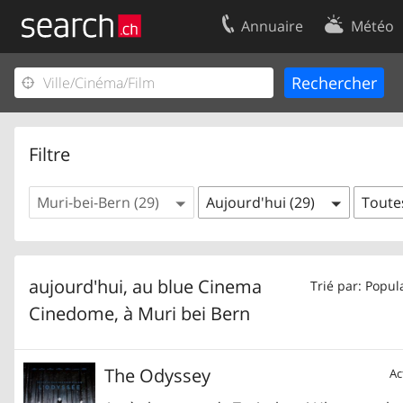
Annuaire
Météo
Votre inscription
Contact
Centre clients
Conditions d’
Mentions Légales
Protection 
Filtre
Muri-bei-Bern (29)
Aujourd'hui (29)
Toutes
aujourd'hui, au blue Cinema
Trié par: Popul
Cinedome, à
Muri bei Bern
The Odyssey
Ac