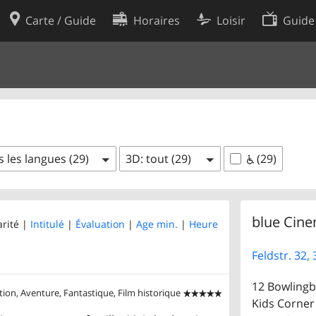
Carte / Guide
Horaires
Loisir
Guide
Politique en matière de cooki
utilisation
Préférences de cookies
des données
Développeurs
 les langues (29)
3D: tout (29)
(29)
blue Cin
arité |
Intitulé
|
Évaluation
|
Age min.
|
Heure
Feldstr. 32,
12 Bowling
tion, Aventure, Fantastique, Film historique


Kids Corner