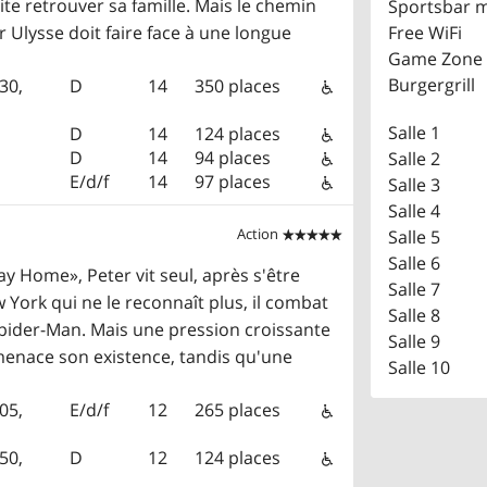
ite retrouver sa famille. Mais le chemin
Sportsbar mi
ar Ulysse doit faire face à une longue
Free WiFi
Game Zone
Burgergrill
:30
,
D
14
350 places
Salle 1
D
14
124 places
D
14
94 places
Salle 2
E/d/f
14
97 places
Salle 3
Salle 4
Action
Salle 5


Salle 6
 Home», Peter vit seul, après s'être
Salle 7
 York qui ne le reconnaît plus, il combat
Salle 8
Spider-Man. Mais une pression croissante
Salle 9
menace son existence, tandis qu'une
Salle 10
:05
,
E/d/f
12
265 places
:50
,
D
12
124 places