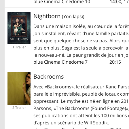
blue Cinema Cinedome
10
14:00
,
17
Nightborn
(Yön lapsi)
Dans une maison isolée, au cœur de la forêt
Jon s’installent, rêvant d’une famille parfaite
sent que quelque chose ne va pas. Alors que 
plus en plus. Saga est la seule à percevoir 
1 Trailer
le nouveau-né. La peur grandit de jour en j
blue Cinema Cinedome
7
20:15
Backrooms
Avec «Backrooms», le réalisateur Kane Par
parallèle imprévisible, peuplé de locaux com
oppressant. Le mythe est né en ligne en 2019
Parsons, «The Backrooms (Found Footage)», a
2 Trailer
ses publications ont atteint les 100 millions 
d’après un scénario de Will Soodik.