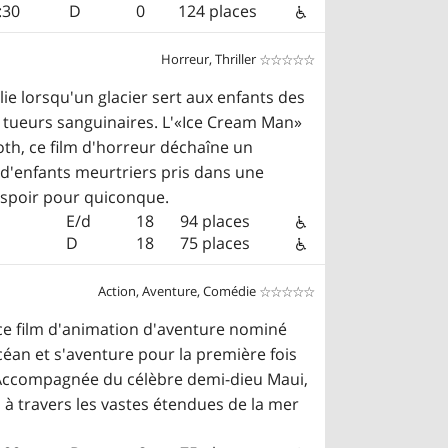
:30
D
0
124 places
Horreur, Thriller


olie lorsqu'un glacier sert aux enfants des
n tueurs sanguinaires. L'«Ice Cream Man»
Roth, ce film d'horreur déchaîne un
 d'enfants meurtriers pris dans une
 espoir pour quiconque.
E/d
18
94 places
D
18
75 places
Action, Aventure, Comédie


e ce film d'animation d'aventure nominé
céan et s'aventure pour la première fois
. Accompagnée du célèbre demi-dieu Maui,
 à travers les vastes étendues de la mer