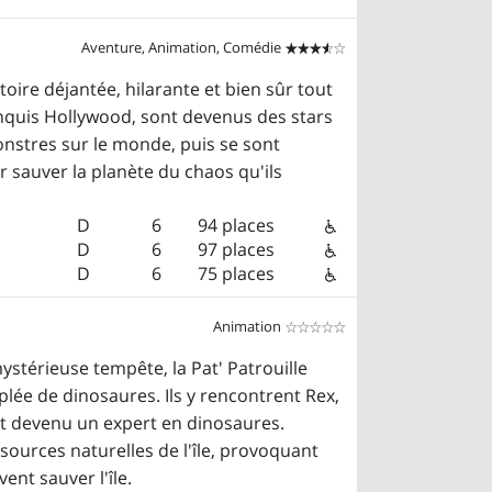
Aventure, Animation, Comédie


oire déjantée, hilarante et bien sûr tout
onquis Hollywood, sont devenus des stars
onstres sur le monde, puis se sont
sauver la planète du chaos qu'ils
D
6
94 places
D
6
97 places
D
6
75 places
Animation


ystérieuse tempête, la Pat' Patrouille
lée de dinosaures. Ils y rencontrent Rex,
est devenu un expert en dinosaures.
ssources naturelles de l'île, provoquant
ent sauver l'île.