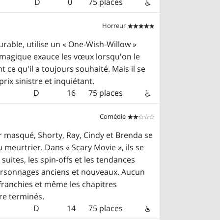
D
0
75 places
Horreur


rable, utilise un « One-Wish-Willow »
jet magique exauce les vœux lorsqu'on le
 ce qu'il a toujours souhaité. Mais il se
ix sinistre et inquiétant.
D
16
75 places
Comédie


r masqué, Shorty, Ray, Cindy et Brenda se
meurtrier. Dans « Scary Movie », ils se
suites, les spin-offs et les tendances
rsonnages anciens et nouveaux. Aucun
t franchies et même les chapitres
re terminés.
D
14
75 places