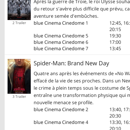
Après la guerre de Troie, le roi Ulysse souha
du retour s'avère plus difficile que prévu, c
aventure semée d'embûches.
blue Cinema Cinedome
1
12:45
,
16
2 Trailer
20:15
blue Cinema Cinedome
5
19:30
blue Cinema Cinedome
6
17:00
blue Cinema Cinedome
7
13:45
Spider-Man: Brand New Day
Quatre ans après les événements de «No Way
effacé de la vie de ses proches. Dans un New
le crime à plein temps sous le costume de 
entraîne une transformation physique qui 
3 Trailer
nouvelle menace se profile.
blue Cinema Cinedome
2
13:40
,
17
20:30
blue Cinema Cinedome
4
13:30
,
16
20:10