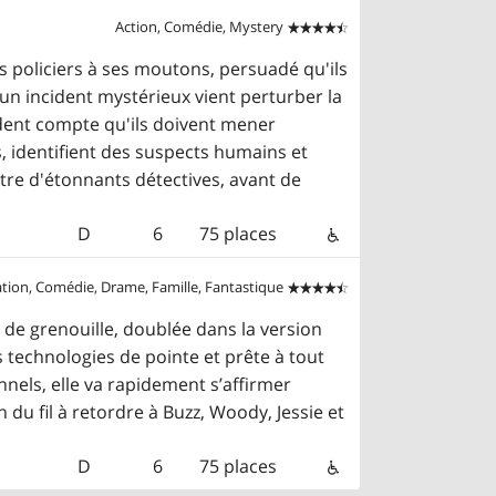
Action, Comédie, Mystery


s policiers à ses moutons, persuadé qu'ils
n incident mystérieux vient perturber la
ndent compte qu'ils doivent mener
, identifient des suspects humains et
e d'étonnants détectives, avant de
D
6
75 places
tion, Comédie, Drame, Famille, Fantastique


 de grenouille, doublée dans la version
 technologies de pointe et prête à tout
nnels, elle va rapidement s’affirmer
du fil à retordre à Buzz, Woody, Jessie et
D
6
75 places