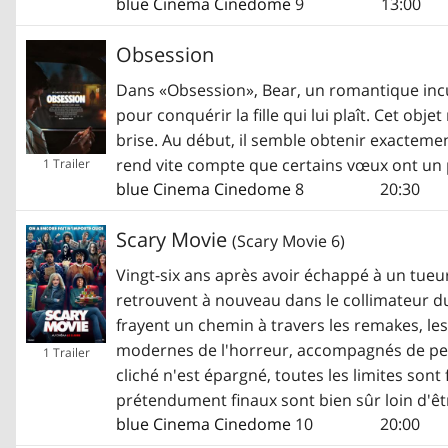
blue Cinema Cinedome
9
13:00
Obsession
Dans «Obsession», Bear, un romantique incu
pour conquérir la fille qui lui plaît. Cet ob
brise. Au début, il semble obtenir exactement
rend vite compte que certains vœux ont un pr
1 Trailer
blue Cinema Cinedome
8
20:30
Scary Movie
(Scary Movie 6)
Vingt-six ans après avoir échappé à un tueu
retrouvent à nouveau dans le collimateur du 
frayent un chemin à travers les remakes, les 
modernes de l'horreur, accompagnés de pe
1 Trailer
cliché n'est épargné, toutes les limites son
prétendument finaux sont bien sûr loin d'êt
blue Cinema Cinedome
10
20:00