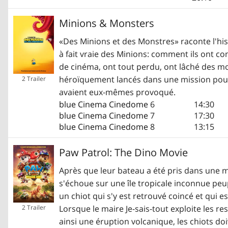
Minions & Monsters
«Des Minions et des Monstres» raconte l'hist
à fait vraie des Minions: comment ils ont c
de cinéma, ont tout perdu, ont lâché des m
héroïquement lancés dans une mission pour 
2 Trailer
avaient eux-mêmes provoqué.
blue Cinema Cinedome
6
14:30
blue Cinema Cinedome
7
17:30
blue Cinema Cinedome
8
13:15
Paw Patrol: The Dino Movie
Après que leur bateau a été pris dans une m
s'échoue sur une île tropicale inconnue peup
un chiot qui s'y est retrouvé coincé et qui 
Lorsque le maire Je-sais-tout exploite les re
2 Trailer
ainsi une éruption volcanique, les chiots doiv