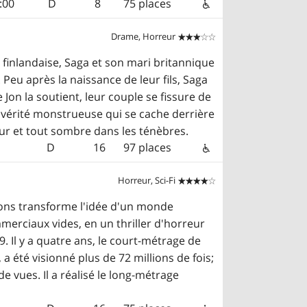
:00
D
8
75 places
Drame, Horreur


 finlandaise, Saga et son mari britannique
. Peu après la naissance de leur fils, Saga
Jon la soutient, leur couple se fissure de
la vérité monstrueuse qui se cache derrière
our et tout sombre dans les ténèbres.
D
16
97 places
Horreur, Sci-Fi


sons transforme l'idée d'un monde
merciaux vides, en un thriller d'horreur
. Il y a quatre ans, le court-métrage de
 été visionné plus de 72 millions de fois;
de vues. Il a réalisé le long-métrage