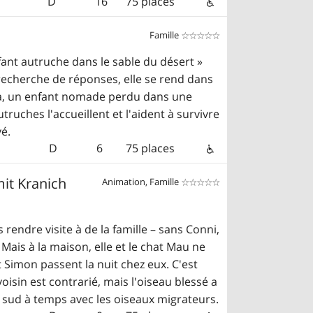
D
16
75 places
Famille


nfant autruche dans le sable du désert »
 recherche de réponses, elle se rend dans
ara, un enfant nomade perdu dans une
ruches l'accueillent et l'aident à survivre
vé.
D
6
75 places
it Kranich
Animation, Famille


 rendre visite à de la famille – sans Conni,
. Mais à la maison, elle et le chat Mau ne
t Simon passent la nuit chez eux. C'est
voisin est contrarié, mais l'oiseau blessé a
e sud à temps avec les oiseaux migrateurs.