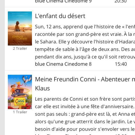
blue Cinema Cinedome
9
20:30
L'enfant du désert
Sun, 12 ans, apprend que l'histoire de « l'e
racontée par son grand-père est vraie. À la
le Sahara. Elle y découvre l'histoire d'Had
tempête de sable à l'âge de deux ans. Des aut
2 Trailer
pendant dix ans, jusqu'à ce qu'il soit retrou
blue Cinema Cinedome
8
15:40
Meine Freundin Conni - Abenteuer m
Klaus
Les parents de Conni et son frère sont partis
car elle est invitée à une fête d'anniversaire
1 Trailer
sont pas seuls : grand-père est là, et Anna e
alors qu'une grue atterrit dans le jardin. Le 
besoin d'aide pour pouvoir s'envoler vers l