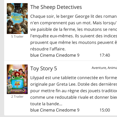
The Sheep Detectives
Chaque soir, le berger George lit des roman
n'en comprennent pas un mot. Mais lorsqu'u
vie paisible de la ferme, les moutons se re
l'enquête eux-mêmes. Ils suivent des indices
5 Trailer
prouvent que même les moutons peuvent êtr
résoudre l'affaire.
blue Cinema Cinedome
9
17:40
Toy Story 5
Aventure, Anima
Lilypad est une tablette connectée en forme
originale par Greta Lee. Dotée des dernières
pour mettre fin au règne des jouets traditio
comme une redoutable rivale et donner bien 
2 Trailer
toute la bande…
blue Cinema Cinedome
9
15:00