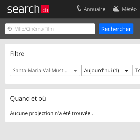
Annuaire
Météo
Votre inscription
Contact
Centre clients
Conditions d’
Mentions Légales
Protection 
Filtre
Santa-Maria-Val-Müstair (1)
Aujourd'hui (1)
To
Quand et où
Aucune projection n'a été trouvée .