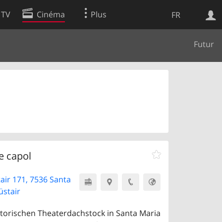
 TV
Cinéma
Plus
FR
Futur
es
Web
Apps
e capol
air 171, 7536 Santa
üstair
storischen Theaterdachstock in Santa Maria