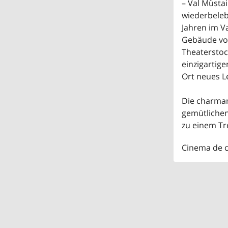
– Val Müstai
wiederbeleb
Jahren im Va
Gebäude vol
Theatersto
einzigartig
Ort neues L
Die charman
gemütlichen
zu einem Tr
Cinema de 