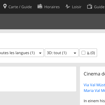
Carte / Guide
Horaires
Loisir
Guide
Politique en matière de cooki
utilisation
Préférences de cookies
des données
Développeurs
utes les langues (1)
3D: tout (1)
(0)
Cinema d
Via Val Müst
Maria Val M
In einem hi