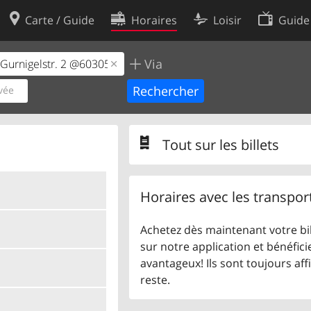
Carte / Guide
Horaires
Loisir
Guide
Via
Politique en matière de cooki
utilisation
Préférences de cookies
vée
des données
Développeurs
Tout sur les billets
Horaires avec les transpor
Achetez dès maintenant votre bil
sur notre application et bénéficie
avantageux! Ils sont toujours aff
reste.