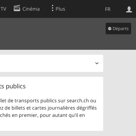
 TV
Cinéma
Plus
FR
es
Départs
Web
Apps
ts publics
let de transports publics sur search.ch ou
z de billets et cartes journalières dégriffés
ichés en premier, pour autant qu’il en