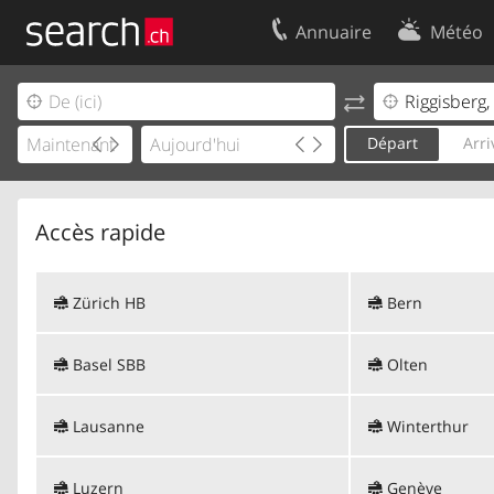
Annuaire
Météo
Votre inscription
Contact
Centre clients
Conditions d’
Départ
Arri
Mentions Légales
Protection 
Accès rapide
Zürich HB
Bern
Basel SBB
Olten
Lausanne
Winterthur
Luzern
Genève