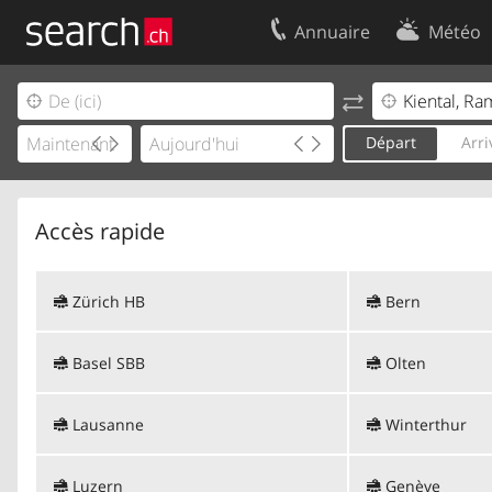
Annuaire
Météo
Votre inscription
Contact
Centre clients
Conditions d’
Départ
Arri
Mentions Légales
Protection 
Accès rapide
Zürich HB
Bern
Basel SBB
Olten
Lausanne
Winterthur
Luzern
Genève