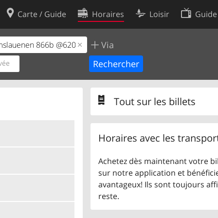
Carte / Guide
Horaires
Loisir
Guide
Via
Politique en matière de cooki
utilisation
Préférences de cookies
vée
des données
Développeurs
Tout sur les billets
Horaires avec les transpor
Achetez dès maintenant votre bil
sur notre application et bénéficie
avantageux! Ils sont toujours aff
reste.