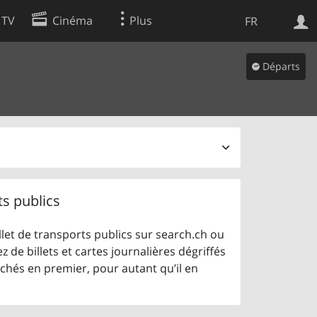
 TV
Cinéma
Plus
FR
es
Départs
Web
Apps
ts publics
let de transports publics sur search.ch ou
z de billets et cartes journalières dégriffés
ichés en premier, pour autant qu’il en