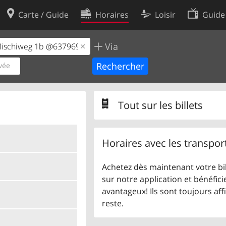
Carte / Guide
Horaires
Loisir
Guide
Via
Politique en matière de cooki
utilisation
Préférences de cookies
vée
des données
Développeurs
Tout sur les billets
Horaires avec les transpor
Achetez dès maintenant votre bil
sur notre application et bénéficie
avantageux! Ils sont toujours aff
reste.