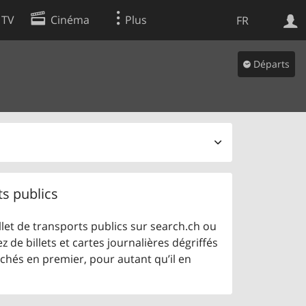
 TV
Cinéma
Plus
FR
es
Départs
Web
Apps
ts publics
let de transports publics sur search.ch ou
z de billets et cartes journalières dégriffés
ichés en premier, pour autant qu’il en