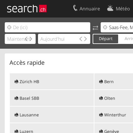
Annuaire
Météo
Votre inscription
Contact
Centre clients
Conditions d’
Départ
Arri
Mentions Légales
Protection 
Accès rapide
Zürich HB
Bern
Basel SBB
Olten
Lausanne
Winterthur
Luzern
Genève