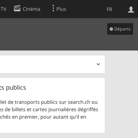
 TV
Cinéma
Plus
FR
es
Départs
Web
Apps
ts publics
let de transports publics sur search.ch ou
z de billets et cartes journalières dégriffés
ichés en premier, pour autant qu’il en