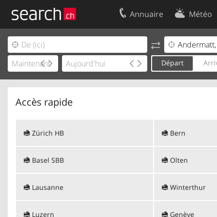
Annuaire
Météo
Votre inscription
Contact
Centre clients
Conditions d’
Départ
Arri
Mentions Légales
Protection 
Accès rapide
Zürich HB
Bern
Basel SBB
Olten
Lausanne
Winterthur
Luzern
Genève