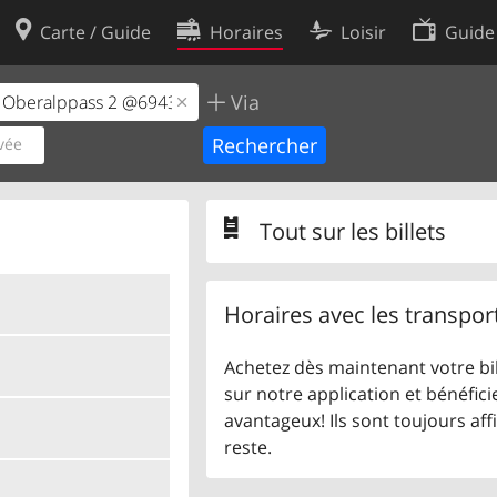
Carte / Guide
Horaires
Loisir
Guide
Via
Politique en matière de cooki
utilisation
Préférences de cookies
vée
des données
Développeurs
Tout sur les billets
Horaires avec les transpor
Achetez dès maintenant votre bil
sur notre application et bénéficie
avantageux! Ils sont toujours aff
reste.