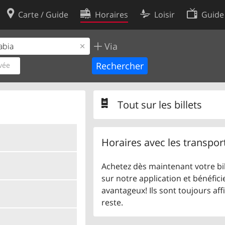
Carte / Guide
Horaires
Loisir
Guide
Via
Politique en matière de cooki
utilisation
Préférences de cookies
vée
des données
Développeurs
Tout sur les billets
Horaires avec les transpor
Achetez dès maintenant votre bil
sur notre application et bénéficie
avantageux! Ils sont toujours aff
reste.