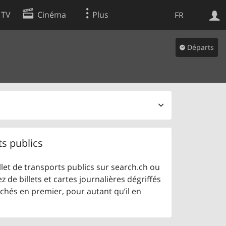
 TV
Cinéma
Plus
FR
es
Départs
Web
Apps
ts publics
let de transports publics sur search.ch ou
z de billets et cartes journalières dégriffés
ichés en premier, pour autant qu’il en