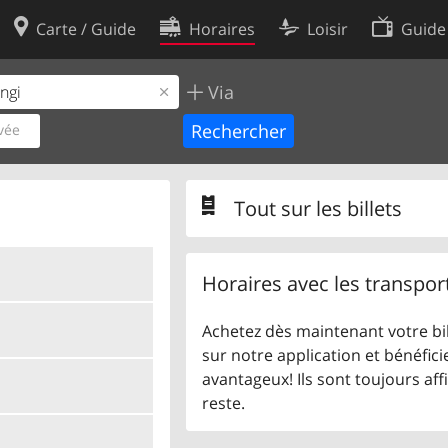
Carte / Guide
Horaires
Loisir
Guide
Via
Politique en matière de cooki
utilisation
Préférences de cookies
vée
des données
Développeurs
Tout sur les billets
Horaires avec les transpor
Achetez dès maintenant votre bil
sur notre application et bénéficie
avantageux! Ils sont toujours aff
reste.