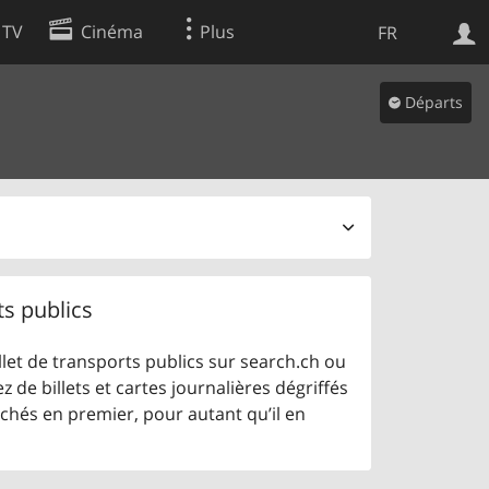
 TV
Cinéma
Plus
FR
es
Départs
Web
Apps
ts publics
let de transports publics sur search.ch ou
z de billets et cartes journalières dégriffés
ichés en premier, pour autant qu’il en