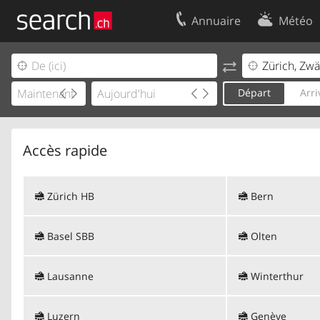
Annuaire
Météo
Votre inscription
Contact
Centre clients
Conditions d’
Départ
Arri
Mentions Légales
Protection 
Accès rapide
Zürich HB
Bern
Basel SBB
Olten
Lausanne
Winterthur
Luzern
Genève