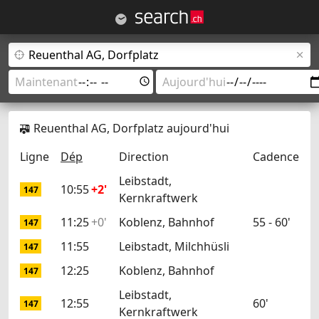
Reuenthal AG, Dorfplatz aujourd'hui
Ligne
Dép
Direction
Cadence
Leibstadt,
10:55
+2'
147
Kernkraftwerk
11:25
+0'
Koblenz, Bahnhof
55 - 60'
147
11:55
Leibstadt, Milchhüsli
147
12:25
Koblenz, Bahnhof
147
Leibstadt,
12:55
60'
147
Kernkraftwerk