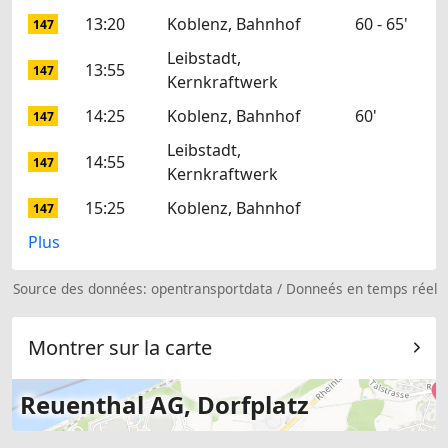
13:20
Koblenz, Bahnhof
60 - 65'
147
Leibstadt,
13:55
147
Kernkraftwerk
14:25
Koblenz, Bahnhof
60'
147
Leibstadt,
14:55
147
Kernkraftwerk
15:25
Koblenz, Bahnhof
147
Plus
Source des données:
opentransportdata
/
Donneés en temps réel
Montrer sur la carte
Reuenthal AG, Dorfplatz