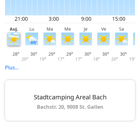
Auj.
Lu
Ma
Me
Je
Ve
Sa
D
28°
30°
29°
29°
30°
30°
30°
20°
19°
17°
17°
18°
20°
19°
Plus...
Stadtcamping Areal Bach
Bachstr. 20, 9008 St. Gallen