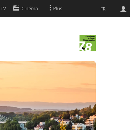
 TV
Cinéma
Plus
FR
es
Web
Apps