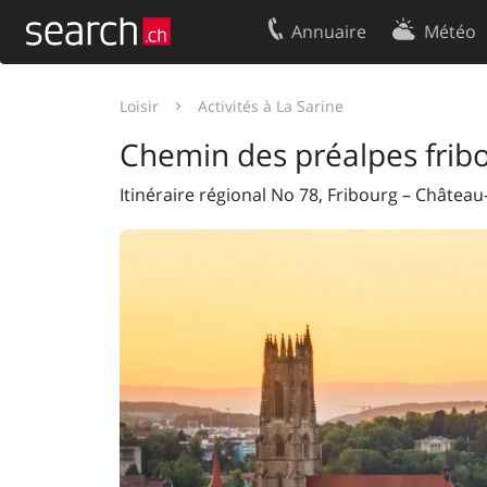
Annuaire
Météo
Votre inscription
Contact
Loisir
Activités à La Sarine
Centre clients
Conditions d’
Chemin des préalpes frib
Mentions Légales
Protection 
Itinéraire régional No 78, Fribourg – Château