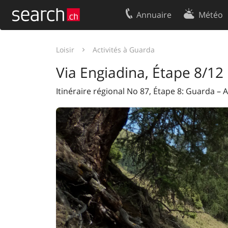
Annuaire
Météo
Votre inscription
Contact
Loisir
Activités à Guarda
Centre clients
Conditions d’
Via Engiadina, Étape 8/12
Mentions Légales
Protection 
Itinéraire régional No 87, Étape 8: Guarda – 