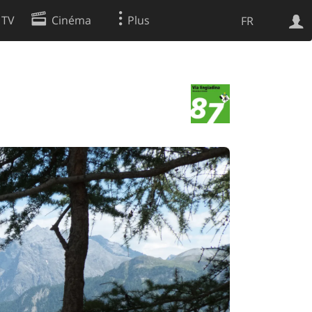
 TV
Cinéma
Plus
FR
es
Web
Apps