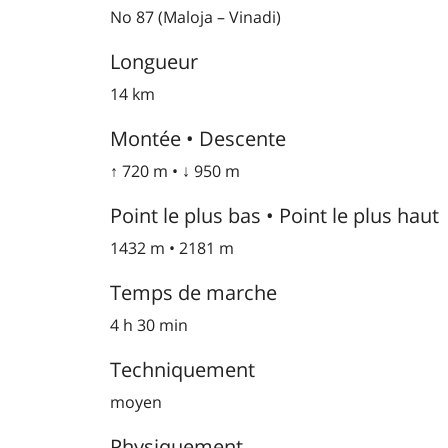
No 87 (Maloja – Vinadi)
Longueur
14 km
Montée • Descente
↑ 720 m • ↓ 950 m
Point le plus bas • Point le plus haut
1432 m • 2181 m
Temps de marche
4 h 30 min
Techniquement
moyen
Physiquement