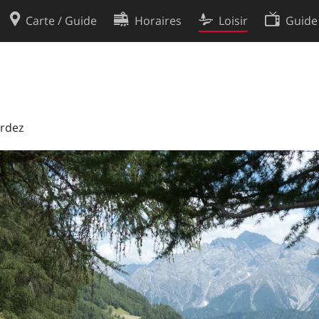
Carte / Guide
Horaires
Loisir
Guide
Politique en matière de cooki
utilisation
Préférences de cookies
des données
Développeurs
Ardez