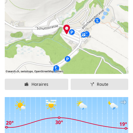
(840 m d’altitude) Accessibilité : Car Postal / bus,
voiture, à pied Infrastructure : téléski Pinocchio /
Téléski pour débutants, parcours Compétition de ski
pour enfants : non Superficie : 1500 m² Âge minimum :
dès 4 ans Encadrement par des moniteurs de ski pour
enfants : de 14h00 à 16h00 (sans déjeuner) Accès
individuel sans surveillance : oui Heures de découverte
: non Restaurant avec vue sur le site d’entraînement
des enfants : refuge de ski de Brustenegg
Horaires
Route