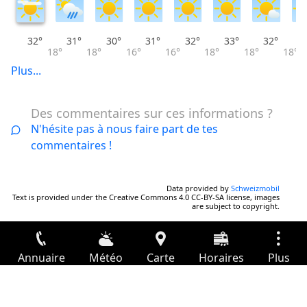
32°
31°
30°
31°
32°
33°
32°
18°
18°
16°
16°
18°
18°
18°
Plus...
Des commentaires sur ces informations ?
N'hésite pas à nous faire part de tes
commentaires !
Data provided by
Schweizmobil
Text is provided under the Creative Commons 4.0 CC-BY-SA license, images
are subject to copyright.
Annuaire
Météo
Carte
Horaires
Plus
Connexion