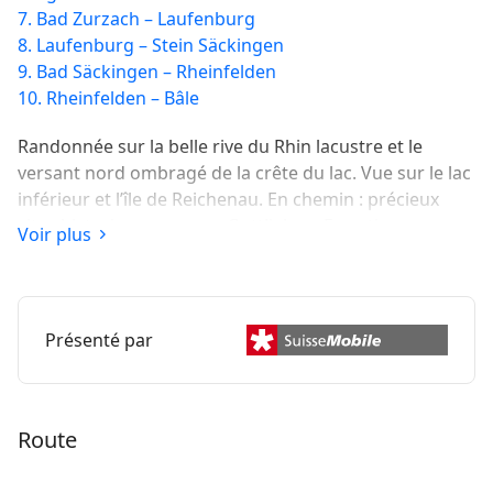
7. Bad Zurzach – Laufenburg
8. Laufenburg – Stein Säckingen
9. Bad Säckingen – Rheinfelden
10. Rheinfelden – Bâle
Randonnée sur la belle rive du Rhin lacustre et le
versant nord ombragé de la crête du lac. Vue sur le lac
inférieur et l’île de Reichenau. En chemin : précieux
sites historiques comme Gottlieben, Ermatingen,
Voir plus
Steckborn, le château d’Arenenberg et son musée
Napoléon.
Présenté par
Route