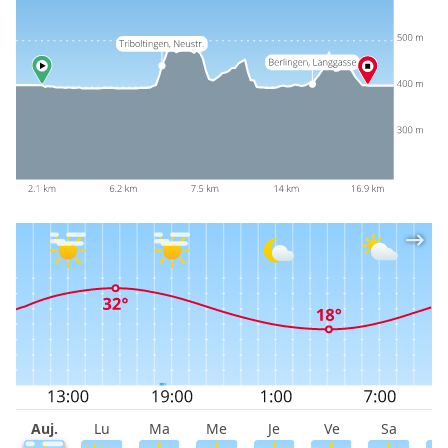
Auj.
Lu
Ma
Me
Je
Ve
Sa
D