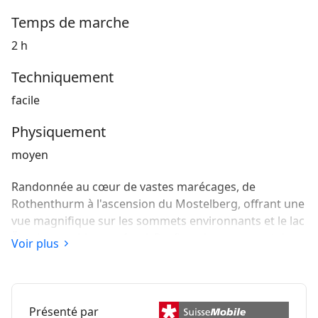
Temps de marche
2 h
Techniquement
facile
Physiquement
moyen
Randonnée au cœur de vastes marécages, de
Rothenthurm à l'ascension du Mostelberg, offrant une
vue magnifique sur les sommets environnants et le lac
Ägerisee au bleu profond. Profitez du paysage et des
Voir plus
sensations fortes sur le pont suspendu de 374 m de
long enjambant le ravin du Lauitobel.
Présenté par