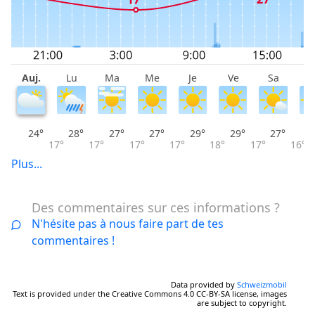
Auj.
Lu
Ma
Me
Je
Ve
Sa
D
24°
28°
27°
27°
29°
29°
27°
17°
17°
17°
17°
18°
17°
16°
Plus...
Des commentaires sur ces informations ?
N'hésite pas à nous faire part de tes
commentaires !
Data provided by
Schweizmobil
Text is provided under the Creative Commons 4.0 CC-BY-SA license, images
are subject to copyright.