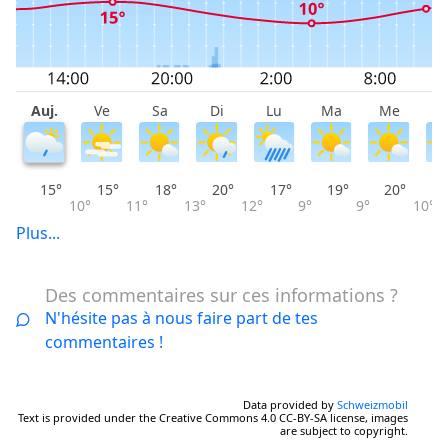
Auj.
Ve
Sa
Di
Lu
Ma
Me
J
15°
15°
18°
20°
17°
19°
20°
10°
11°
13°
12°
9°
9°
10°
Plus...
Des commentaires sur ces informations ?
N'hésite pas à nous faire part de tes
commentaires !
Data provided by
Schweizmobil
Text is provided under the Creative Commons 4.0 CC-BY-SA license, images
are subject to copyright.