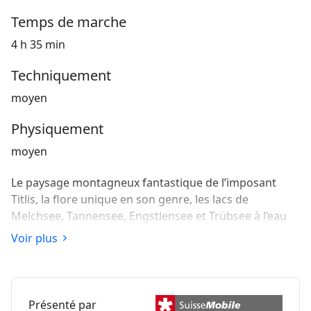
Temps de marche
4 h 35 min
Techniquement
moyen
Physiquement
moyen
Le paysage montagneux fantastique de l’imposant
Titlis, la flore unique en son genre, les lacs de
Melchsee, Tannensee, Engstlensee et Trübsee à l’eau
cristalline - cet itinéraire de Melchsee-Frutt à
Voir plus
Engelberg est un grand classique des randonnées de
haute montagne.
Présenté par