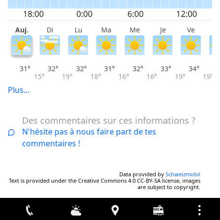
Auj.
Di
Lu
Ma
Me
Je
Ve
S
31°
32°
32°
31°
32°
33°
34°
15°
19°
18°
16°
16°
19°
19°
Plus...
Des commentaires sur ces informations ?
N'hésite pas à nous faire part de tes
commentaires !
Data provided by
Schweizmobil
Text is provided under the Creative Commons 4.0 CC-BY-SA license, images
are subject to copyright.