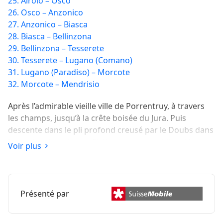
25. Airolo – Osco
26. Osco – Anzonico
27. Anzonico – Biasca
28. Biasca – Bellinzona
29. Bellinzona – Tesserete
30. Tesserete – Lugano (Comano)
31. Lugano (Paradiso) – Morcote
32. Morcote – Mendrisio
Après l’admirable vieille ville de Porrentruy, à travers
les champs, jusqu’à la crête boisée du Jura. Puis
descente dans le pli profond creusé par le Doubs dans
les roches karstiques. St-Ursanne est un bijou. Une
Voir plus
autre époque règne dans le cloître du monastère..
Présenté par