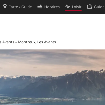
Carte / Guide
Horaires
Loisir
Guide
Politique en matière de cooki
utilisation
Préférences de cookies
des données
Développeurs
es Avants – Montreux, Les Avants