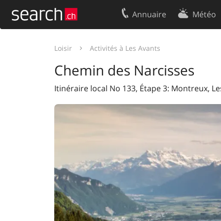
Annuaire
Météo
Votre inscription
Contact
Loisir
Activités à Les Avants
Centre clients
Conditions d’
Chemin des Narcisses
Mentions Légales
Protection 
Itinéraire local No 133, Étape 3: Montreux, L