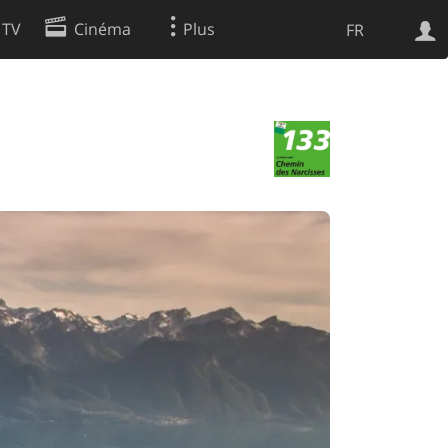
 TV
Cinéma
Plus
FR
es
Web
Apps