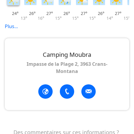
24°
26°
27°
26°
27°
26°
27°
13°
16°
15°
15°
15°
14°
15°
Plus...
Camping Moubra
Impasse de la Plage 2, 3963 Crans-
Montana
Des commentaires sur ces informations ?