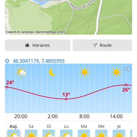
Horaires
Route
46.3041179, 7.4805993
Auj.
Sa
Di
Lu
Ma
Me
Je
V