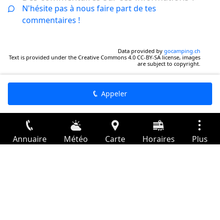
N'hésite pas à nous faire part de tes
commentaires !
Data provided by
gocamping.ch
Text is provided under the Creative Commons 4.0 CC-BY-SA license, images
are subject to copyright.
Appeler
Annuaire
Météo
Carte
Horaires
Plus
Connexion
Services
Départs