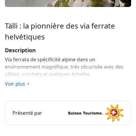
Tälli : la pionnière des via ferrate
helvétiques
Description
Via ferrata de spécificité alpine dans un
environnement magnifique, très sécurisée avec des
câbles, crochets et quelques échelles.
Voir plus
Difficulté
K3. Assez longue, de difficulté moyenne, la via
comporte quelques passages aériens. A pratiquer
uniquement par temps sûr, car il n'y a pas
Présenté par
d'échappatoires. Du névé persistant au départ, sur les
vires plus en altitude et sur le sentier du retour de la
face nord souvent au début de l'été (se munir le cas