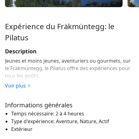
Expérience du Fräkmüntegg: le
Pilatus
Description
Jeunes et moins jeunes, aventuriers ou gourmets, sur
le Fräkmüntegg, le Pilatus offre des expériences pour
tous les goûts.
Voir plus
Alpage du dragon
Sur l’alpage du dragon «Drachenalp», de nombreuses
Informations générales
expériences attendent les visiteurs autour de la
Temps nécessaire: 2 à 4 heures
grande aire de grillades. L’alpage Drachenalp lui-même
Type d'expérience: Aventure, Nature, Actif
est l’endroit idéal pour faire sa pause de midi autour
Extérieur
d’un bon barbecue. Le petit kiosque permet d’apaiser