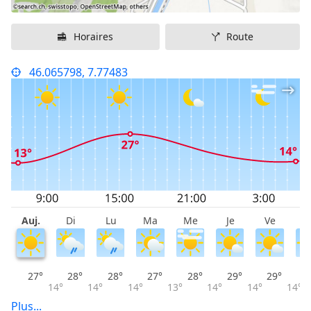
Horaires
Route
46.065798, 7.77483
Auj.
Di
Lu
Ma
Me
Je
Ve
S
27°
28°
28°
27°
28°
29°
29°
14°
14°
14°
13°
14°
14°
14°
Plus...