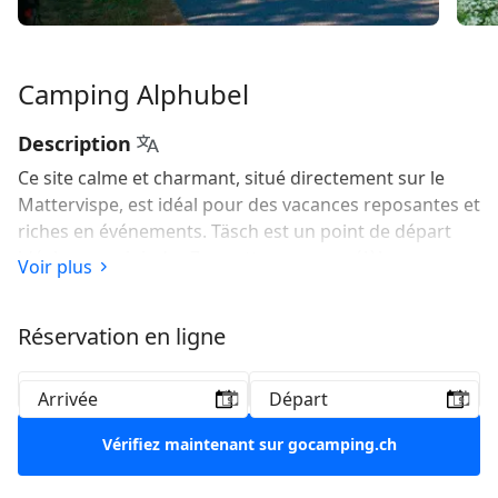
Camping Alphubel
Description
Ce site calme et charmant, situé directement sur le
Mattervispe, est idéal pour des vacances reposantes et
riches en événements. Täsch est un point de départ
idéal pour rejoindre Zermatt, avec son célèbre
Voir plus
paysage montagneux et le majestueux Cervin en toile
de fond. Ce site calme et charmant, situé directement
Réservation en ligne
sur le Mattervispe, est idéal pour des vacances
reposantes et riches en événements.