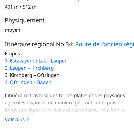
401 m • 512 m
Physiquement
moyen
Itinéraire régional No 34:
Route de l'ancien ré
Étapes
1. Estavayer-le-Lac – Laupen
2. Laupen – Kirchberg
3. Kirchberg – Oftringen
4. Oftringen – Baden
L’itinéraire traverse des terres plates et des paysages
agricoles disposés de manière géométrique, puis
longe une ligne ferroviaire ultramoderne. Non loin se
trouve le pittoresque lac de Burgäschi. Après les îles
Voir plus
aux oiseaux de l’Aar, vous arriverez à Oftringen, en
Argovie, au cœur de l’industrie automobile suisse.