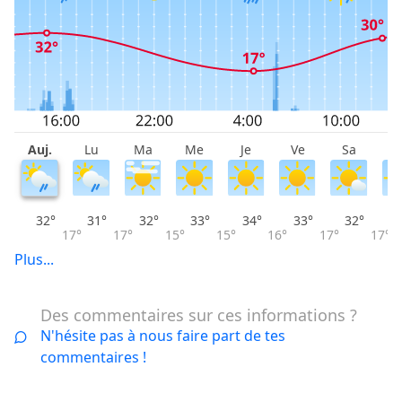
Auj.
Lu
Ma
Me
Je
Ve
Sa
D
32°
31°
32°
33°
34°
33°
32°
17°
17°
15°
15°
16°
17°
17°
Plus...
Des commentaires sur ces informations ?
N'hésite pas à nous faire part de tes
commentaires !