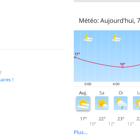
Météo:
Aujourd'hui, 
?
aires !
Auj.
Sa
Di
L
17°
22°
23°
2
10°
12°
12°
Plus...