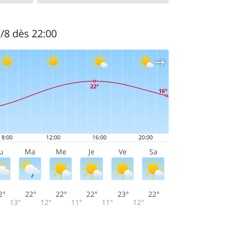
7/8 dès 22:00
u
Ma
Me
Je
Ve
Sa
2°
22°
22°
22°
23°
22°
13°
12°
11°
11°
12°