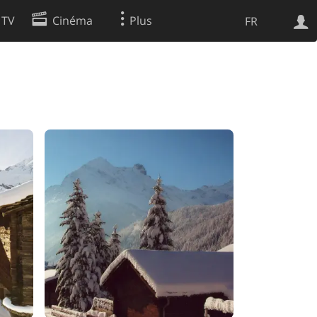
 TV
Cinéma
Plus
FR
es
Web
Apps