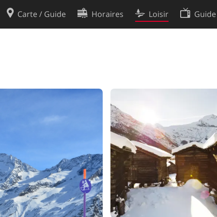
Carte / Guide
Horaires
Loisir
Guide
Politique en matière de cooki
utilisation
Préférences de cookies
des données
Développeurs