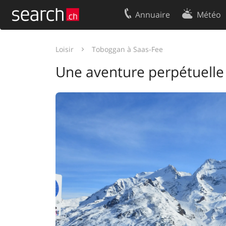
Annuaire
Météo
Votre inscription
Contact
Loisir
Toboggan à Saas-Fee
Centre clients
Conditions d’
Une aventure perpétuelle
Mentions Légales
Protection 