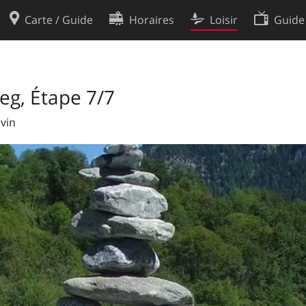
Carte / Guide
Horaires
Loisir
Guide
Politique en matière de cooki
utilisation
Préférences de cookies
g, Étape 7/7
des données
Développeurs
avin