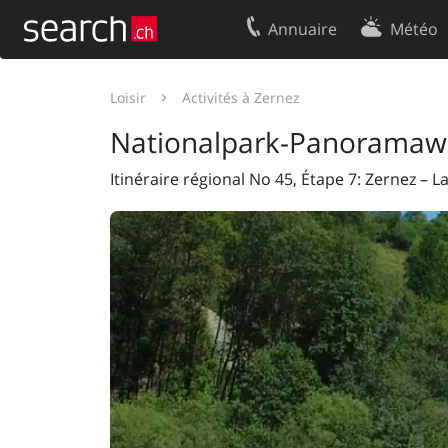
Annuaire
Météo
Votre inscription
Contact
Loisir
Activités à Zernez
Centre clients
Conditions d’
Nationalpark-Panoramawe
Mentions Légales
Protection 
Itinéraire régional No 45, Étape 7: Zernez – L