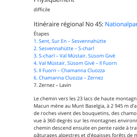
difficile
Itinéraire régional No 45:
Nationalp
Étapes
1. Sent, Sur En – Sesvennahütte
2. Sesvennahütte – S-charl
3. S-charl – Val Müstair, Süsom Givè
4. Val Müstair, Süsom Givè – Il Fuorn
5. Il Fuorn – Chamanna Cluozza
6. Chamanna Cluozza – Zernez
7. Zernez – Lavin
Le chemin vers les 23 lacs de haute montagn
Macun mène au Munt Baselgia, à 2 945 m d’a
de roches vivent des bouquetins, des chamo
vue à 360 degrés sur les montagnes environn
chemin descend ensuite en pente raide à tra
pâturages alpestres et d’épaisses forêts de